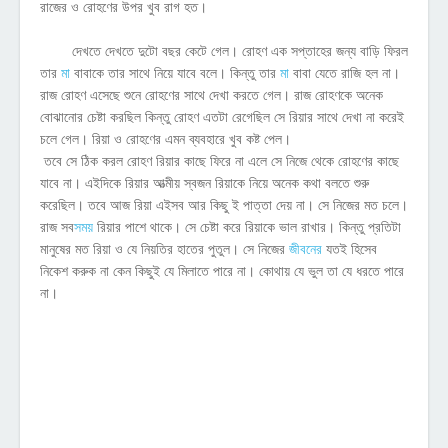
রাজের ও রোহণের উপর খুব রাগ হত।
দেখতে দেখতে দুটো বছর কেটে গেল। রোহণ এক সপ্তাহের জন্য বাড়ি ফিরল
তার
মা
বাবাকে তার সাথে নিয়ে যাবে বলে। কিন্তু তার
মা
বাবা যেতে রাজি হল না।
রাজ রোহণ এসেছে শুনে রোহণের সাথে দেখা করতে গেল। রাজ রোহণকে অনেক
বোঝানোর চেষ্টা করছিল কিন্তু রোহণ এতটা রেগেছিল সে রিয়ার সাথে দেখা না করেই
চলে গেল। রিয়া ও রোহণের এমন ব্যবহারে খুব কষ্ট পেল।
তবে সে ঠিক করল রোহণ রিয়ার কাছে ফিরে না এলে সে নিজে থেকে রোহণের কাছে
যাবে না। এইদিকে রিয়ার আত্মীয় স্বজন রিয়াকে নিয়ে অনেক কথা বলতে শুরু
করেছিল। তবে আজ রিয়া এইসব আর কিছু ই পাত্তা দেয় না। সে নিজের মত চলে।
রাজ সব
সময়
রিয়ার পাশে থাকে। সে চেষ্টা করে রিয়াকে ভাল রাখার। কিন্তু প্রতিটা
মানুষের মত রিয়া ও যে নিয়তির হাতের পুতুল। সে নিজের
জীবনের
যতই হিসেব
নিকেশ করুক না কেন কিছুই যে মিলাতে পারে না। কোথায় যে ভুল তা যে ধরতে পারে
না।