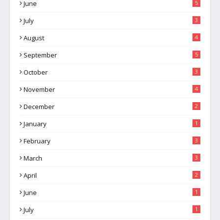
June
5
July
3
August
4
September
5
October
3
November
4
December
2
January
1
February
3
March
3
April
2
June
1
July
1