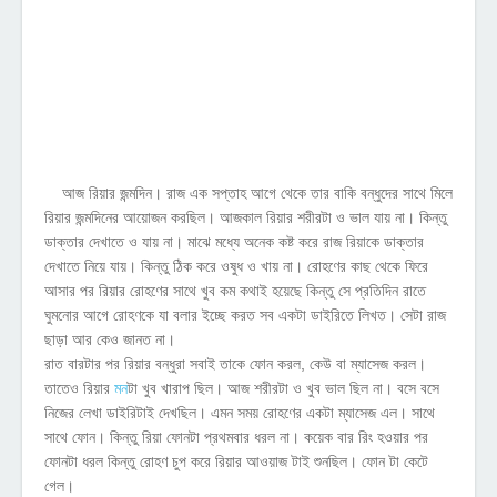
আজ রিয়ার জন্মদিন। রাজ এক সপ্তাহ আগে থেকে তার বাকি বন্ধুদের সাথে মিলে
রিয়ার জন্মদিনের আয়োজন করছিল। আজকাল রিয়ার শরীরটা ও ভাল যায় না। কিন্তু
ডাক্তার দেখাতে ও যায় না। মাঝে মধ্যে অনেক কষ্ট করে রাজ রিয়াকে ডাক্তার
দেখাতে নিয়ে যায়। কিন্তু ঠিক করে
ওষুধ ও খায় না। রোহণের কাছ থেকে ফিরে
আসার পর রিয়ার রোহণের সাথে খুব কম কথাই হয়েছে কিন্তু সে প্রতিদিন রাতে
ঘুমনোর আগে রোহণকে যা বলার ইচ্ছে করত সব একটা ডাইরিতে লিখত। সেটা রাজ
ছাড়া আর কেও জানত না।
রাত বারটার পর রিয়ার বন্ধুরা সবাই তাকে ফোন করল, কেউ বা ম্যাসেজ করল।
তাতেও রিয়ার
মন
টা খুব খারাপ ছিল। আজ শরীরটা ও খুব ভাল ছিল না। বসে বসে
নিজের লেখা ডাইরিটাই দেখছিল। এমন সময় রোহণের একটা ম্যাসেজ এল। সাথে
সাথে ফোন। কিন্তু রিয়া ফোনটা প্রথমবার ধরল না। কয়েক বার রিং হওয়ার পর
ফোনটা ধরল কিন্তু রোহণ চুপ করে রিয়ার আওয়াজ টাই শুনছিল। ফোন টা কেটে
গেল।